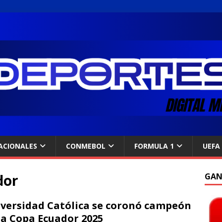
ACIONALES
CONMEBOL
FORMULA 1
UEFA
dor
GAN
versidad Católica se coronó campeón
la Copa Ecuador 2025