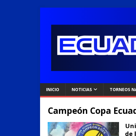
INICIO
NOTICIAS
TORNEOS N
Campeón Copa Ecua
Uni
de 