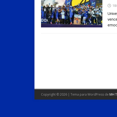
18
Unive
vence
emoc
Copyright © 2026 | Tema para WordPress de
MH 