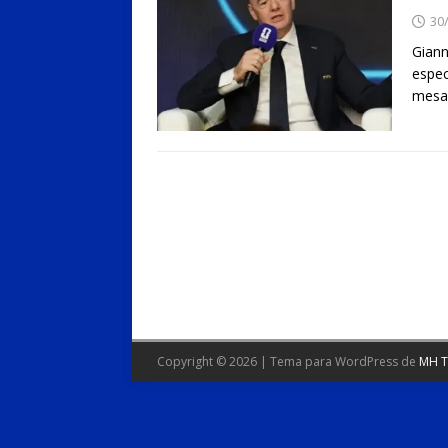
30
Giann
espec
mesa 
Copyright © 2026 | Tema para WordPress de
MH 