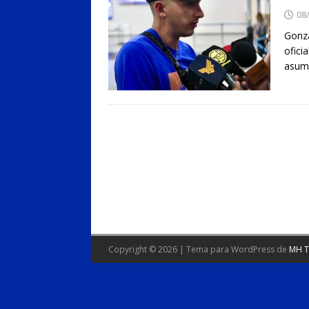
08
Gonza
ofici
asumi
Copyright © 2026 | Tema para WordPress de
MH 