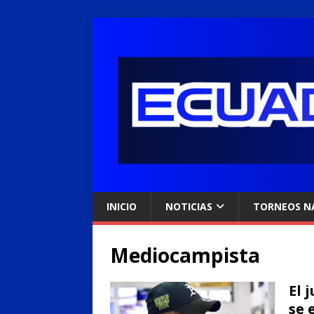
INICIO
NOTICIAS
TORNEOS N
Mediocampista
El 
se 