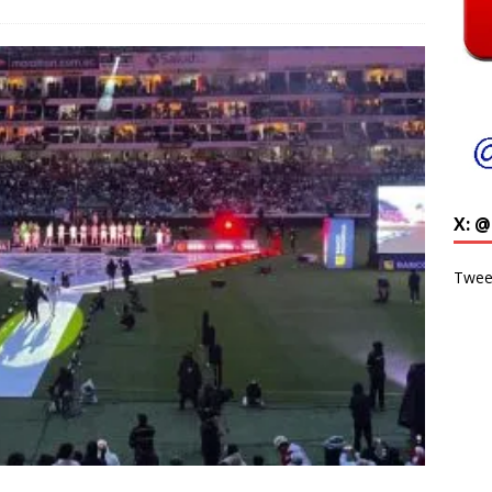
X: 
Twee