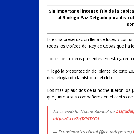
Sin importar el intenso frio de la capita
al Rodrigo Paz Delgado para disfrut
sor
Fue una presentación llena de luces y con un
todos los trofeos del Rey de Copas que ha lo
Todos los trofeos presentes en esta galería 
Y llegó la presentación del plantel de este 
rima elogiando la historia del club.
Los más aplaudidos de la noche fueron los ju
que junto a sus compañeros en el centro del
Así se vivió la 'Noche Blanca' de
#LigadeQ
https://t.co/2qTXl4TXCd
— Ecuadeportes.oficial (@ecuadeportes)