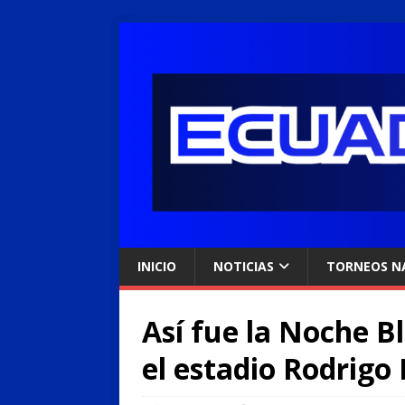
INICIO
NOTICIAS
TORNEOS N
Así fue la Noche B
el estadio Rodrigo