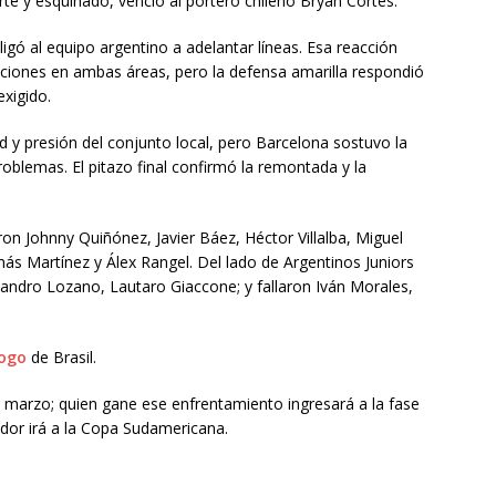
te y esquinado, venció al portero chileno Bryan Cortés.
bligó al equipo argentino a adelantar líneas. Esa reacción
iones en ambas áreas, pero la defensa amarilla respondió
exigido.
d y presión del conjunto local, pero Barcelona sostuvo la
roblemas. El pitazo final confirmó la remontada y la
on Johnny Quiñónez, Javier Báez, Héctor Villalba, Miguel
más Martínez y Álex Rangel. Del lado de Argentinos Juniors
andro Lozano, Lautaro Giaccone; y fallaron Iván Morales,
ogo
de Brasil.
e marzo; quien gane ese enfrentamiento ingresará a la fase
edor irá a la Copa Sudamericana.