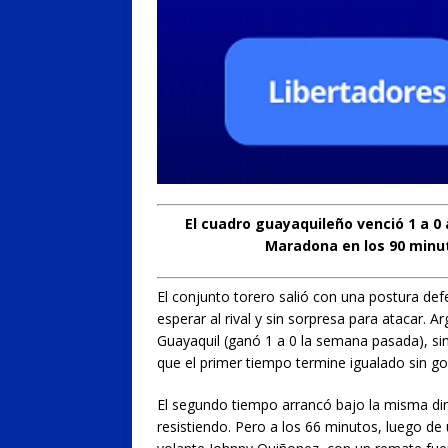
El cuadro guayaquileño venció 1 a 0
Maradona en los 90 minut
El conjunto torero salió con una postura de
esperar al rival y sin sorpresa para atacar. 
Guayaquil (ganó 1 a 0 la semana pasada), sin
que el primer tiempo termine igualado sin go
El segundo tiempo arrancó bajo la misma din
resistiendo. Pero a los 66 minutos, luego de 