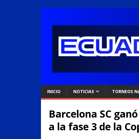
INICIO
NOTICIAS
TORNEOS N
Barcelona SC ganó 
a la fase 3 de la C