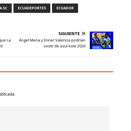
A SC
ECUADEPORTES
ECUADOR
SIGUIENTE
 que La
Ángel Mena y Enner Valencia podrían
26
vestir de azul este 2026
ublicada.