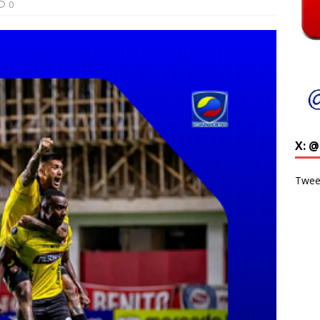
0
X: 
Twee