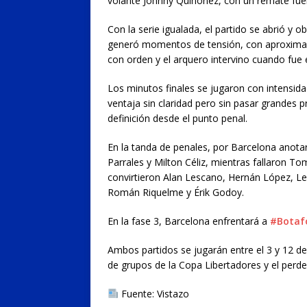
volante Johnny Quiñonez, con un remate fuer
Con la serie igualada, el partido se abrió y o
generó momentos de tensión, con aproximac
con orden y el arquero intervino cuando fue 
Los minutos finales se jugaron con intensida
ventaja sin claridad pero sin pasar grandes p
definición desde el punto penal.
En la tanda de penales, por Barcelona anotar
Parrales y Milton Céliz, mientras fallaron To
convirtieron Alan Lescano, Hernán López, Le
Román Riquelme y Érik Godoy.
En la fase 3, Barcelona enfrentará a
#Botaf
Ambos partidos se jugarán entre el 3 y 12 d
de grupos de la Copa Libertadores y el perd
Fuente: Vistazo