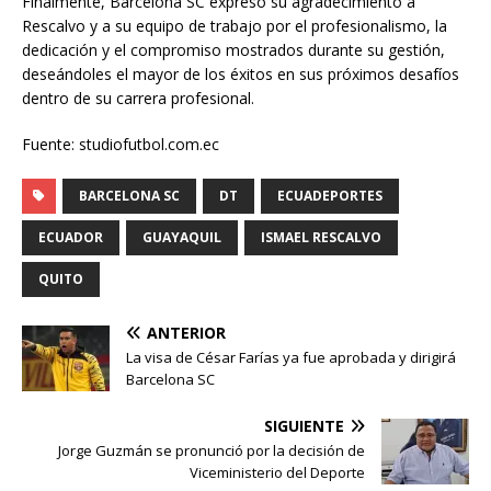
Finalmente, Barcelona SC expresó su agradecimiento a
Rescalvo y a su equipo de trabajo por el profesionalismo, la
dedicación y el compromiso mostrados durante su gestión,
deseándoles el mayor de los éxitos en sus próximos desafíos
dentro de su carrera profesional.
Fuente: studiofutbol.com.ec
BARCELONA SC
DT
ECUADEPORTES
ECUADOR
GUAYAQUIL
ISMAEL RESCALVO
QUITO
ANTERIOR
La visa de César Farías ya fue aprobada y dirigirá
Barcelona SC
SIGUIENTE
Jorge Guzmán se pronunció por la decisión de
Viceministerio del Deporte