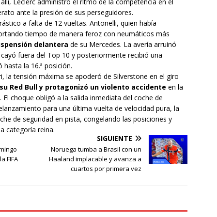
allí, Leclerc administró el ritmo de la competencia en el
erato ante la presión de sus perseguidores.
ástico a falta de 12 vueltas. Antonelli, quien había
ecortando tiempo de manera feroz con neumáticos más
uspensión delantera
de su Mercedes. La avería arruinó
n cayó fuera del Top 10 y posteriormente recibió una
ó hasta la 16.ª posición.
ri, la tensión máxima se apoderó de Silverstone en el giro
su Red Bull y protagonizó un violento accidente
en la
El choque obligó a la salida inmediata del coche de
elanzamiento para una última vuelta de velocidad pura, la
che de seguridad en pista, congelando las posiciones y
a categoría reina.
SIGUIENTE
omingo
Noruega tumba a Brasil con un
la FIFA
Haaland implacable y avanza a
cuartos por primera vez