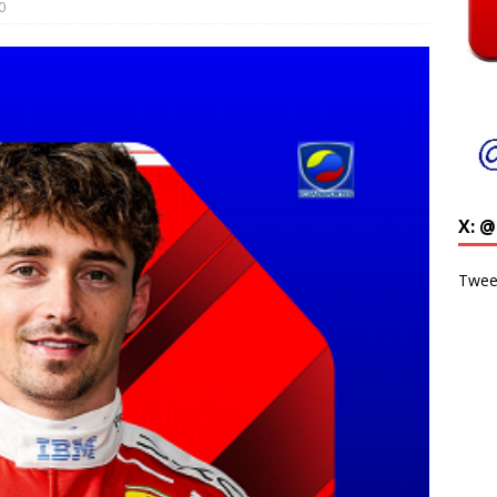
0
X: 
Twee