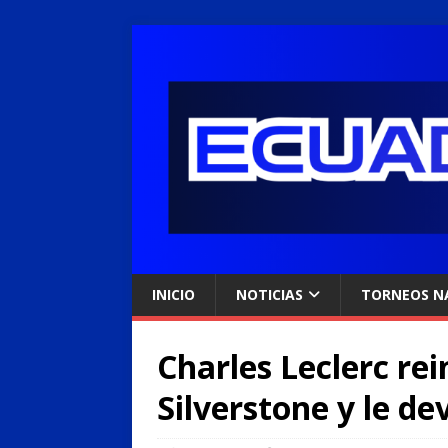
INICIO
NOTICIAS
TORNEOS N
Charles Leclerc rei
Silverstone y le dev