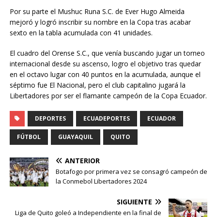
Por su parte el Mushuc Runa S.C. de Ever Hugo Almeida
mejoró y logró inscribir su nombre en la Copa tras acabar
sexto en la tabla acumulada con 41 unidades.
El cuadro del Orense S.C., que venía buscando jugar un torneo
internacional desde su ascenso, logro el objetivo tras quedar
en el octavo lugar con 40 puntos en la acumulada, aunque el
séptimo fue El Nacional, pero el club capitalino jugará la
Libertadores por ser el flamante campeón de la Copa Ecuador.
DEPORTES
ECUADEPORTES
ECUADOR
FÚTBOL
GUAYAQUIL
QUITO
ANTERIOR
Botafogo por primera vez se consagró campeón de
la Conmebol Libertadores 2024
SIGUIENTE
Liga de Quito goleó a Independiente en la final de