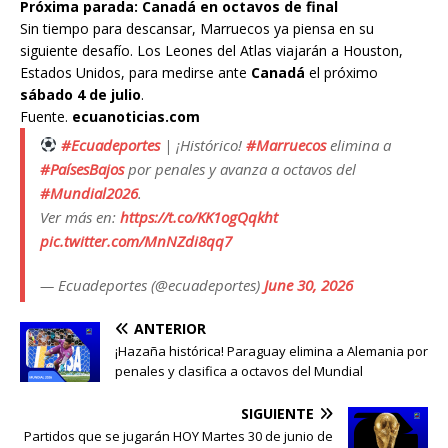
Próxima parada: Canadá en octavos de final
Sin tiempo para descansar, Marruecos ya piensa en su
siguiente desafío. Los Leones del Atlas viajarán a Houston,
Estados Unidos, para medirse ante
Canadá
el próximo
sábado 4 de julio
.
Fuente.
ecuanoticias.com
#Ecuadeportes
| ¡Histórico!
#Marruecos
elimina a
#PaísesBajos
por penales y avanza a octavos del
#Mundial2026
.
Ver más en:
https://t.co/KK1ogQqkht
pic.twitter.com/MnNZdi8qq7
— Ecuadeportes (@ecuadeportes)
June 30, 2026
ANTERIOR
¡Hazaña histórica! Paraguay elimina a Alemania por
penales y clasifica a octavos del Mundial
SIGUIENTE
Partidos que se jugarán HOY Martes 30 de junio de