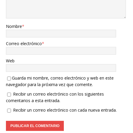
Nombre
*
Correo electrónico
*
Web
Guarda mi nombre, correo electrónico y web en este
navegador para la próxima vez que comente.
Recibir un correo electrónico con los siguientes
comentarios a esta entrada.
Recibir un correo electrónico con cada nueva entrada.