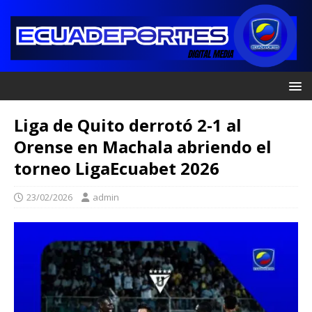
Liga de Quito derrotó 2-1 al
Orense en Machala abriendo el
torneo LigaEcuabet 2026
23/02/2026
admin