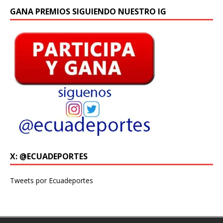
GANA PREMIOS SIGUIENDO NUESTRO IG
X: @ECUADEPORTES
Tweets por Ecuadeportes