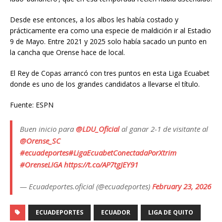
Desde ese entonces, a los albos les había costado y
prácticamente era como una especie de maldición ir al Estadio
9 de Mayo. Entre 2021 y 2025 solo había sacado un punto en
la cancha que Orense hace de local.
El Rey de Copas arrancó con tres puntos en esta Liga Ecuabet
donde es uno de los grandes candidatos a llevarse el título.
Fuente: ESPN
Buen inicio para
@LDU_Oficial
al ganar 2-1 de visitante al
@Orense_SC
#ecuadeportes
#LigaEcuabetConectadaPorXtrim
#OrenseLIGA
https://t.co/AP7tgJEY91
— Ecuadeportes.oficial (@ecuadeportes)
February 23, 2026
ECUADEPORTES
ECUADOR
LIGA DE QUITO