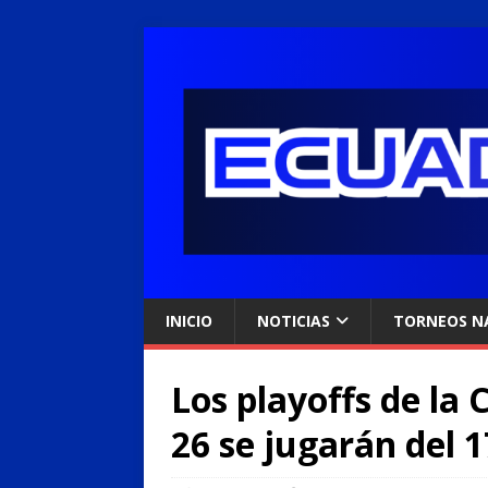
INICIO
NOTICIAS
TORNEOS N
Los playoffs de la
26 se jugarán del 1