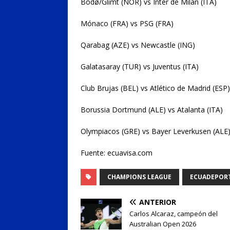
Bodø/Glimt (NOR) vs Inter de Milán (ITA)
Mónaco (FRA) vs PSG (FRA)
Qarabag (AZE) vs Newcastle (ING)
Galatasaray (TUR) vs Juventus (ITA)
Club Brujas (BEL) vs Atlético de Madrid (ESP)
Borussia Dortmund (ALE) vs Atalanta (ITA)
Olympiacos (GRE) vs Bayer Leverkusen (ALE
Fuente: ecuavisa.com
CHAMPIONS LEAGUE
ECUADEPOR
ANTERIOR
Carlos Alcaraz, campeón del
Australian Open 2026