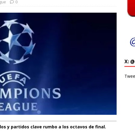
gue
0
X: 
Twee
s y partidos clave rumbo a los octavos de final.