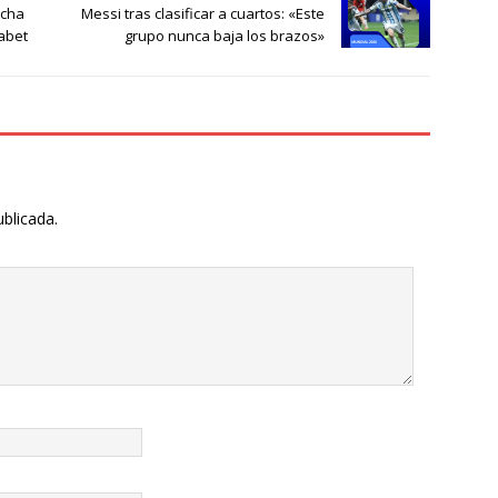
echa
Messi tras clasificar a cuartos: «Este
uabet
grupo nunca baja los brazos»
ublicada.