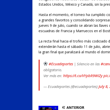
Estados Unidos, México y Canadá, sin la pres
Hasta el momento, el torneo ha cumplido con
a grandes favoritos y consolidando sorpresas
jueves 9 de julio, cuando se abran las llaves 
escuadras de Francia y Marruecos en el Bos
La recta final hacia el trofeo más codiciado 
extenderán hasta el sábado 11 de julio, abri
la gran final que paralizará al mundo el domi
#Ecuadeportes
| Silencio en las
#can
obligatorio.
Ver más en:
https://t.co/VYpbR9WiZy
pic
— Ecuadeportes (@ecuadeportes)
July 8,
ANTERIOR