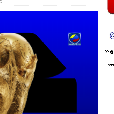
0
X: 
Twee