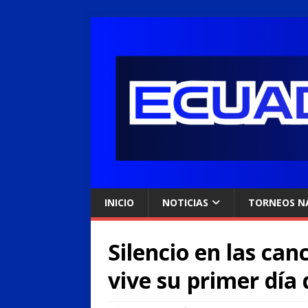
INICIO
NOTICIAS
TORNEOS N
Silencio en las can
vive su primer día