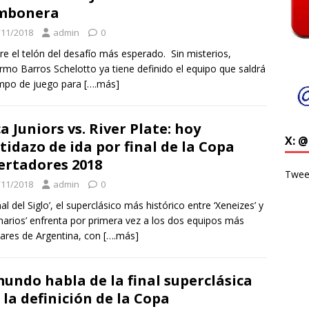
mbonera
/11/2018
admin
0
re el telón del desafío más esperado. Sin misterios,
ermo Barros Schelotto ya tiene definido el equipo que saldrá
mpo de juego para
[….más]
a Juniors vs. River Plate: hoy
X: 
tidazo de ida por final de la Copa
ertadores 2018
Twee
/11/2018
admin
0
nal del Siglo’, el superclásico más histórico entre ‘Xeneizes’ y
onarios’ enfrenta por primera vez a los dos equipos más
ares de Argentina, con
[….más]
mundo habla de la final superclásica
 la definición de la Copa