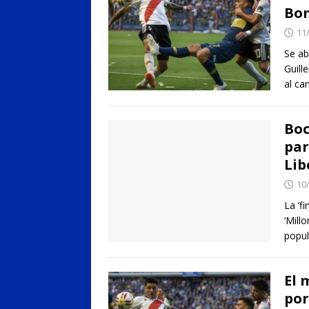
Bo
11
Se ab
Guill
al ca
Boc
par
Lib
10
La ‘fi
‘Mill
popul
El 
por