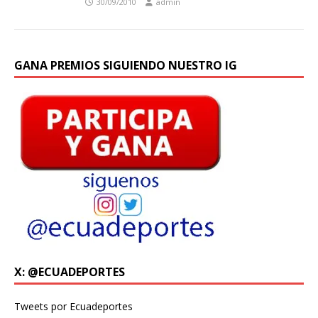
30/09/2010
admin
GANA PREMIOS SIGUIENDO NUESTRO IG
X: @ECUADEPORTES
Tweets por Ecuadeportes