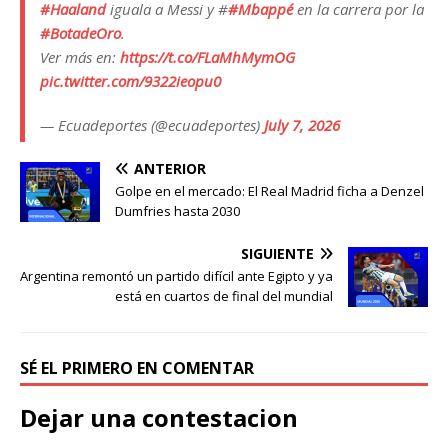
#Haaland
iguala a Messi y #
#Mbappé
en la carrera por la
#BotadeOro
.
Ver más en:
https://t.co/FLaMhMymOG
pic.twitter.com/9322ieopu0
— Ecuadeportes (@ecuadeportes)
July 7, 2026
ANTERIOR
Golpe en el mercado: El Real Madrid ficha a Denzel
Dumfries hasta 2030
SIGUIENTE
Argentina remontó un partido difícil ante Egipto y ya
está en cuartos de final del mundial
SÉ EL PRIMERO EN COMENTAR
Dejar una contestacion