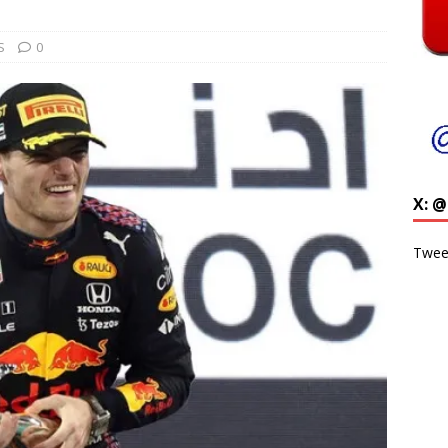
S
0
X: 
Twee