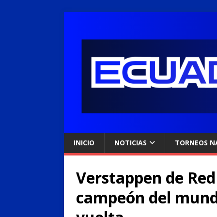
INICIO
NOTICIAS
TORNEOS N
Verstappen de Red 
campeón del mundo