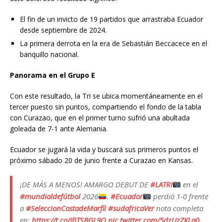
El fin de un invicto de 19 partidos que arrastraba Ecuador
desde septiembre de 2024.
La primera derrota en la era de Sebastián Beccacece en el
banquillo nacional.
Panorama en el Grupo E
Con este resultado, la Tri se ubica momentáneamente en el
tercer puesto sin puntos, compartiendo el fondo de la tabla
con Curazao, que en el primer turno sufrió una abultada
goleada de 7-1 ante Alemania.
Ecuador se jugará la vida y buscará sus primeros puntos el
próximo sábado 20 de junio frente a Curazao en Kansas.
¡DE MÁS A MENOS! AMARGO DEBUT DE
#LATRI
en el
#mundialdefútbol
2026
.
#Ecuador
perdió 1-0 frente
a
#SeleccionCostadeMarfil
#sudafricaVer
nota completa
en:
https://t.co/IfjTSBGL9O
pic.twitter.com/5dzUzZKLa0